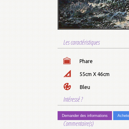
Les caractéristiques
Phare
55cm X 46cm
Bleu
Intéressé ?
Demander des informations
Achete
Commentaire(s)