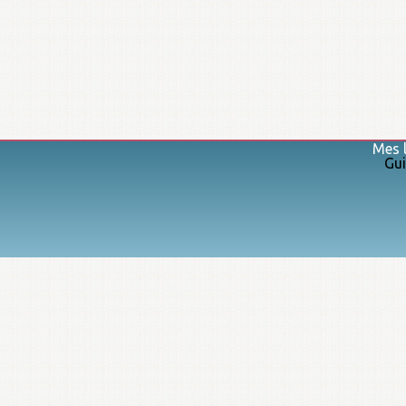
Mes l
Gui