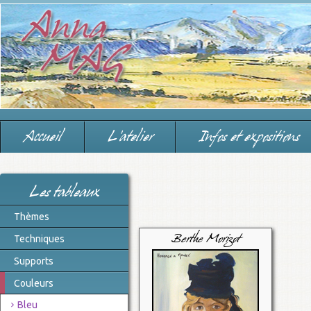
Accueil
L'atelier
Infos et expositions
Les tableaux
Thèmes
Techniques
Berthe Morizot
Supports
Couleurs
Bleu