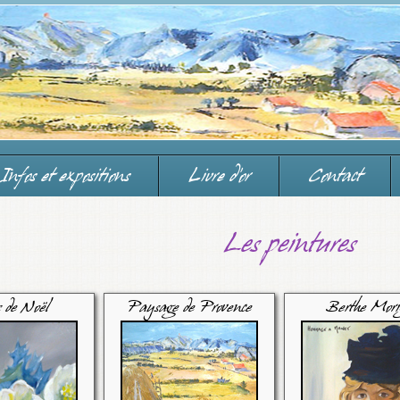
Infos et expositions
Livre d'or
Contact
Les peintures
 de Noël
Paysage de Provence
Berthe Mori