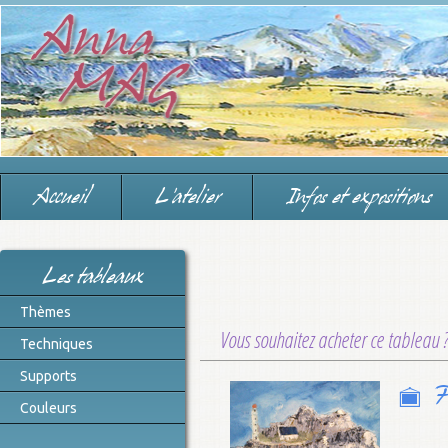
Accueil
L'atelier
Infos et expositions
Les tableaux
Thèmes
Vous souhaitez acheter ce tableau 
Techniques
Supports
P
Couleurs