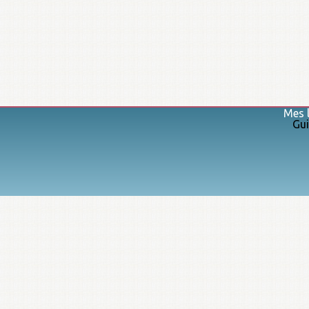
Mes l
Gui