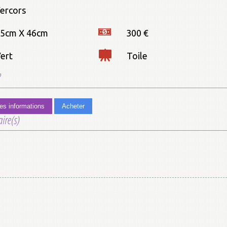
ercors
5cm X 46cm
300 €
ert
Toile
?
s informations
Acheter
ire(s)