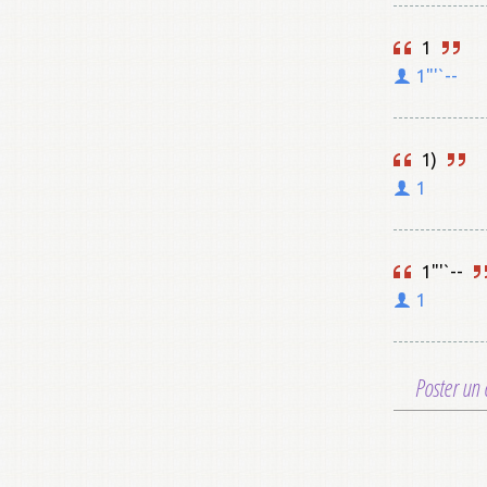
1
1"'`--
1)
1
1"'`--
1
Poster un