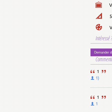
V
5
V
Intéressé 
Demander de
Commenta
1
1)
1
1