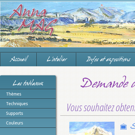
Accueil
L'atelier
Infos et expositions
Demande d'i
Les tableaux
Thèmes
Vous souhaitez obtenir
Techniques
Supports
Couleurs
S