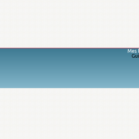
Mes l
Gui